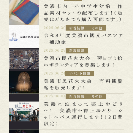
美濃市内 小中学生対象 作
観光写真ダウンロード
お問い合わせ
品素材セットの配布します！（販
売はどなたでも購入可能です。）
2026.06.30
新着情報
その他
令和８年度美濃市観光バスツア
検索
ー補助金
2026.06.29
新着情報
美濃市民花火大会 翌日ゴミ拾
いボランティアを募集します！
2026.06.24
イベント情報
美濃市民花火大会 有料観覧
席を販売します！
2026.06.04
新着情報
その他
美濃に泊まって郡上おどり
へ！ 美濃市⇔郡上おどり シ
ャトルバス運行します！（2日間
限定）