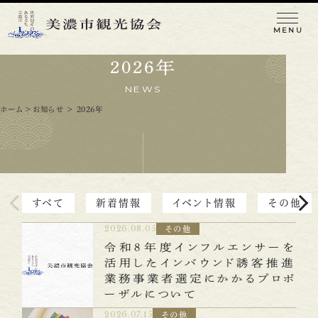
MENU
2026年
NEWS
ホーム
>
お知らせ
＞
2026年
魅力を知る
観る/巡る
食べる
遊ぶ/体験する
すべて
新着情報
イベント情報
その他
買う
泊まる
2026.08.05
その他
イベント/お祭り
令和８年度インフルエンサーを
活用したインバウンド誘客推進
業務事業者選定にかかるプロポ
お知らせ
アクセス
美濃和紙あかりアート展
ーザルについて
観光関連事業者・メディアの皆さまへ
2026.07.15
その他
会員一覧・入会のご案内
観光パンフレット