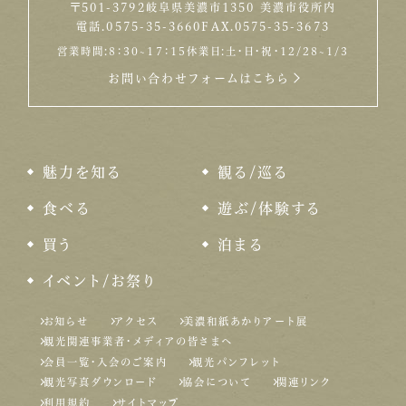
〒501-3792
岐阜県美濃市1350 美濃市役所内
電話.0575-35-3660
FAX.0575-35-3673
営業時間:8：30~17：15
休業日:土・日・祝・12/28~1/3
お問い合わせフォームはこちら
魅力を知る
観る/巡る
食べる
遊ぶ/体験する
買う
泊まる
イベント/お祭り
お知らせ
アクセス
美濃和紙あかりアート展
観光関連事業者・メディアの皆さまへ
会員一覧・入会のご案内
観光パンフレット
観光写真ダウンロード
協会について
関連リンク
利用規約
サイトマップ