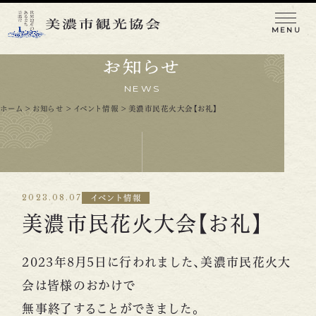
MENU
お知らせ
NEWS
ホーム
>
お知らせ
>
イベント情報
>
美濃市民花火大会【お礼】
魅力を知る
観る/巡る
食べる
遊ぶ/体験する
2023.08.07
イベント情報
買う
泊まる
美濃市民花火大会【お礼】
イベント/お祭り
2023年8月5日に行われました、美濃市民花火大
お知らせ
アクセス
美濃和紙あかりアート展
会は皆様のおかけで
観光関連事業者・メディアの皆さまへ
無事終了することができました。
会員一覧・入会のご案内
観光パンフレット